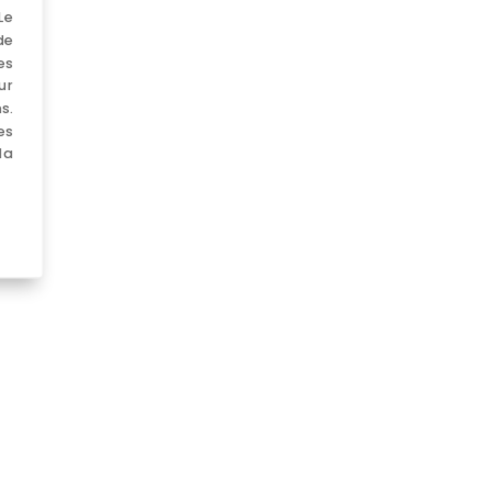
Le
de
es
ur
s.
es
la
 l’innovation au coeur des métiers e