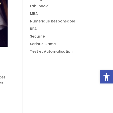
Lab Innov'
MBA
Numérique Responsable
RPA
Sécurité
Serious Game
Test et Automatisation
Ouvrir l
ces
es