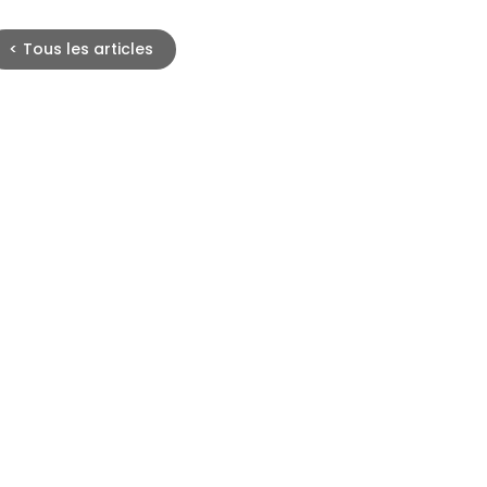
<
Tous les articles
La description des scenar
L’autoréparation
L’exploration systématique
La génération de données